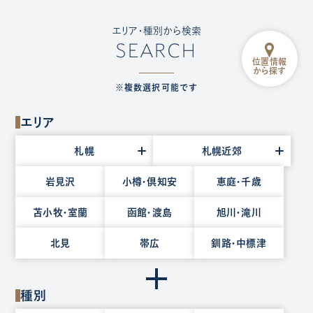
エリア・種別から検索
SEARCH
位置情報
から探す
※複数選択可能です
エリア
エ
札幌
札幌近郊
リ
ア
岩見沢
小樽・倶知安
恵庭・千歳
を
苫小牧・室蘭
函館・渡島
旭川・滝川
選
択
北見
帯広
釧路・中標津
種別