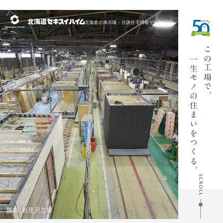
北海道の展示場・
分譲住宅情報サイト
この工場で、
一生モノの
住まいをつ
える
くる
。
撮影：岩見沢工場