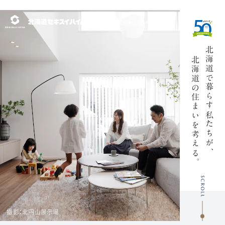
北海道の展示場・
分譲住宅情報サイト
北海道で
北海道の
暮らす私たちが、
住まいを考
える
くる
。
撮影：北円山展示場