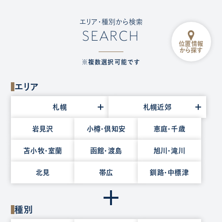
エリア・種別から検索
SEARCH
位置情報
から探す
※複数選択可能です
エリア
エ
札幌
札幌近郊
リ
ア
岩見沢
小樽・倶知安
恵庭・千歳
を
苫小牧・室蘭
函館・渡島
旭川・滝川
選
択
北見
帯広
釧路・中標津
種別