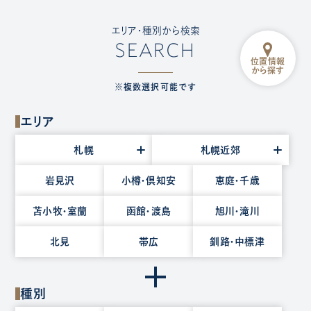
エリア・種別から検索
SEARCH
位置情報
から探す
※複数選択可能です
エリア
エ
札幌
札幌近郊
リ
ア
岩見沢
小樽・倶知安
恵庭・千歳
を
苫小牧・室蘭
函館・渡島
旭川・滝川
選
択
北見
帯広
釧路・中標津
種別