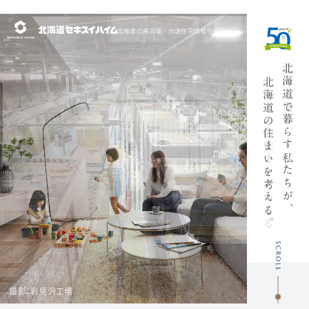
北海道の展示場・
分譲住宅情報サイト
北海道で
この工場で、
北海道の
一生モノの
暮らす私たちが、
住まいを考
住まいをつ
える
くる
。
。
撮影：岩見沢工場