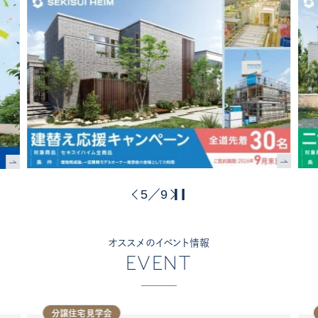
6
9
／
オススメのイベント情報
EVENT
分譲住宅見学会
分譲住宅見学