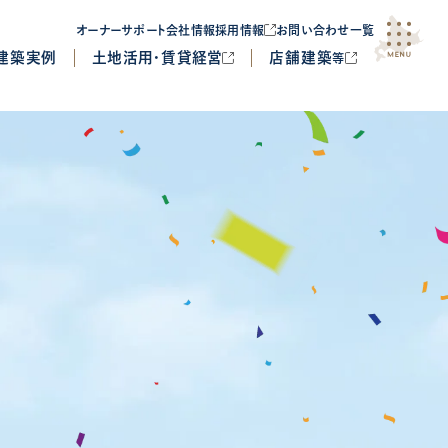
オーナーサポート
会社情報
採用情報
お問い合わせ一覧
建築実例
土地活用・賃貸経営
店舗建築
等
位置情報
から
探す
札幌近郊
函館・渡島
Flagship Model
エルビア
新 GREENMODEL-N
ザ・デザイナーズハイム
賃貸住宅シリーズ
イベント
Letoit
プレミアムハイムメゾン