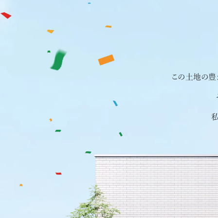
ライフサイクルコスト
選
アフターサポート
択
展示場一覧
50周年特設サイト
この土地の豊