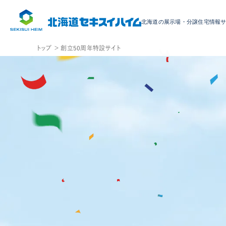
北海道の展示場・
分譲住宅情報
トップ ＞
創立50周年特設サイト
エリア・種別から検索
※複数選択可能で
エリア
エ
札幌
リ
セキスイハイムの家づくり
岩見沢
小樽
ア
を
なぜ家を工場でつくるのか？
旭川・滝川
家づくりの
工場生産
工場見学
家づくり
選
ハイムギャラリーパーク
間取り相
択
宿泊体感棟
二世帯
種別
ハイムデザインパーク札幌
建替え
インテリ
種
分譲住宅・
土地
セキスイハイムの住まいの性能
別
スマートハイム
耐震性能
快適性能
を