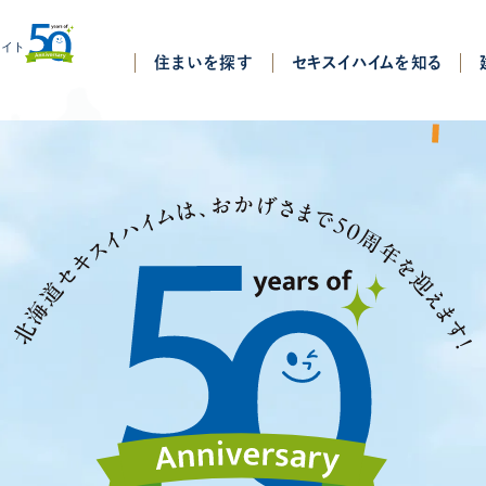
サイト
住まいを探す
セキスイハイムを知る
す
商品ラインナップ
・倶知安
恵庭・千歳
苫小牧・室蘭
サポート
北見
帯広
Basic Model
釧路・中標津
のはじめかた
パルフェ
談
シェダン
住宅のご相談
パルフェbjスタイル
のご相談
ノースワード
アデザイン
平屋スタイル
住宅展示場