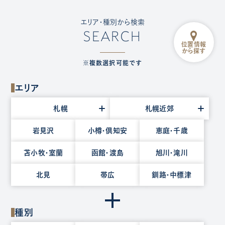
エリア・種別から検索
SEARCH
位置情報
から探す
※複数選択可能です
エリア
エ
札幌
札幌近郊
リ
ア
岩見沢
小樽・倶知安
恵庭・千歳
を
苫小牧・室蘭
函館・渡島
旭川・滝川
選
択
北見
帯広
釧路・中標津
種別