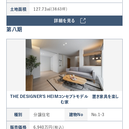
土地面積
127.73㎡
（38.63坪）
詳細を見る
第八期
THE DESIGNER'S HEIMコンセプトモデル 置き家具を楽し
む家
種別
分譲住宅
建物No
No.1-3
販売価格
6,940万円
（税込）