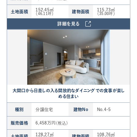
152.45㎡
115.73㎡
土地面積
建物面積
（46.11坪）
（35.00坪）
詳細を見る
大開口から日差しの入る開放的なダイニングでの食事が楽し
める住まい
種別
分譲住宅
建物No
No.4-5
販売価格
6,458万円
（税込）
128.27㎡
108.76㎡
土地面積
建物面積