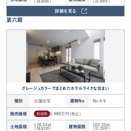
（38.80坪）
（32.89坪）
詳細を見る
第六期
グレージュカラーでまとめたホテルライクな住まい
種別
分譲住宅
建物No
No.4-6
販売価格
5,980万円
新価格
（税込）
128.34㎡
103.33㎡
土地面積
建物面積
（38.82坪）
（31.25坪）