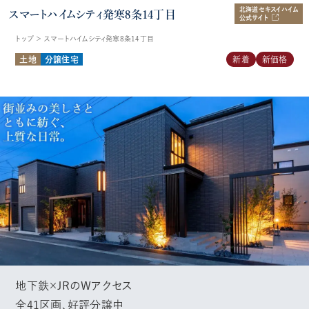
北海道セキスイハイム
スマートハイムシティ発寒8条14丁目
公式サイト
トップ ＞
スマートハイムシティ発寒8条14丁目
土地
分譲住宅
新着
新価格
地下鉄×JRのWアクセス
全41区画、好評分譲中