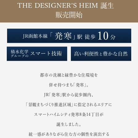
THE DESIGNER’S HEIM 誕生
販売開始
都市の洗練と緑豊かな住環境を
併せ持つまち「発寒」。
JR「発寒」駅から徒歩圏内、
「景観まちづくり推進区域」に指定されるエリアに
スマートハイムシティ発寒8条14丁目が
誕生しました。
統一感がありながら住む方の個性を演出する