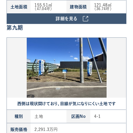
155.51㎡
121.48㎡
土地面積
建物面積
（47.04坪）
（36.74坪）
詳細を見る
第九期
西側は現状開けており、目線が気になりにくい土地です
種別
土地
区画No
4-1
販売価格
2,291.3万円