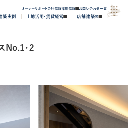
オーナーサポート
会社情報
採用情報
お問い合わせ一覧
建築実例
土地活用・賃貸経営
店舗建築
等
位置情報
から
探す
No.1・2
札幌近郊
函館・渡島
Flagship Model
エルビア
新 GREENMODEL-N
ザ・デザイナーズハイム
賃貸住宅シリーズ
イベント
Letoit
プレミアムハイムメゾン