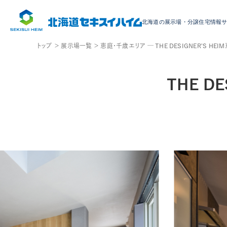
北海道の展示場・
分譲住宅情報
トップ ＞
展示場一覧 ＞
恵庭・千歳エリア ─
THE DESIGNER'S HE
エリア・種別から検索
※複数選択可能で
エリア
THE D
エ
札幌
リ
セキスイハイムの家づくり
岩見沢
小樽
ア
を
なぜ家を工場でつくるのか？
旭川・滝川
家づくりの
工場生産
工場見学
家づくり
選
ハイムギャラリーパーク
間取り相
択
宿泊体感棟
二世帯
種別
ハイムデザインパーク札幌
建替え
インテリ
種
分譲住宅・
土地
セキスイハイムの住まいの性能
別
スマートハイム
耐震性能
快適性能
を