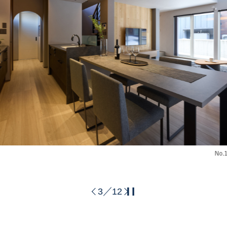
この条件で検索する
キャンペーン一覧
セキスイ
北海道へ移住
住まいのコラム
No.1 ダイニングキッチン
4
12
／