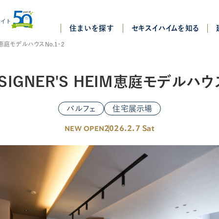
サイト
住まいを探す
セキスイハイムを知る
IM恵庭モデルハウスNo.1・2
す
ESIGNER'S HEIM恵庭モデルハウス
パルフェ
住宅展示場
商品ラインナップ
・倶知安
恵庭・千歳
苫小牧・室蘭
2026.2.7 Sat
NEW OPEN
サポート
北見
帯広
Basic Model
釧路・中標津
のはじめかた
パルフェ
談
シェダン
住宅のご相談
パルフェbjスタイル
のご相談
ノースワード
アデザイン
平屋スタイル
住宅展示場