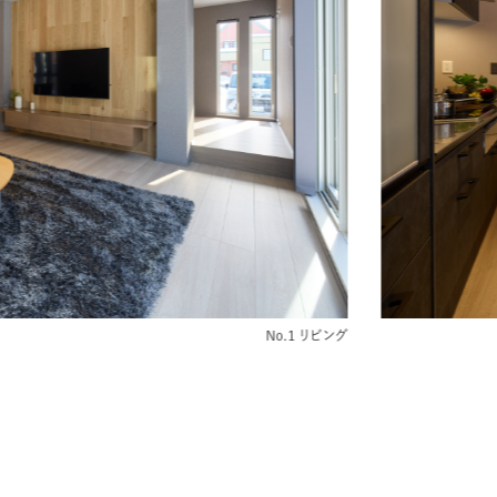
ライフサイクルコスト
選
アフターサポート
択
展示場一覧
50周年特設サイト
No.1 リビング