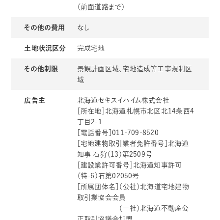
（前面道路まで）
その他の費用
なし
土地状況区分
完成宅地
その他制限
景観計画区域、宅地造成等工事規制区
域
広告主
北海道セキスイハイム株式会社
［所在地］北海道札幌市北区北14条西4
丁目2-1
［電話番号］011-709-8520
［宅地建物取引業者免許番号］北海道
知事 石狩（13）第2509号
［建設業許可番号］北海道知事許可
（特-6）石第02050号
［所属団体名］（公社）北海道宅地建物
取引業協会会員
（一社）北海道不動産公
正取引協議会加盟