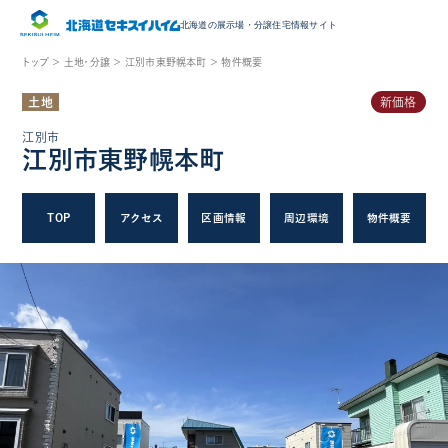
北海道の展示場・
分譲住宅情報サイト
トップ ＞
土地・分譲 ＞
江別市東野幌本町 ＞
物件概要
土地
新価格
江別市
江別市東野幌本町
TOP
アクセス
区画情報
周辺環境
物件概要