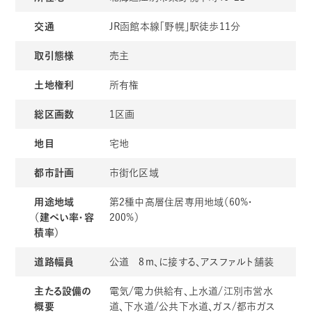
交通
JR函館本線「野幌」駅徒歩11分
取引態様
売主
土地権利
所有権
総区画数
1区画
地目
宅地
都市計画
市街化区域
用途地域
第2種中高層住居専用地域（60%・
（建ぺい率・容
200%）
積率）
道路幅員
公道 8ｍ、に接する、アスファルト舗装
主たる設備の
電気/電力供給有、上水道/江別市営水
概要
道、下水道/公共下水道、ガス/都市ガス