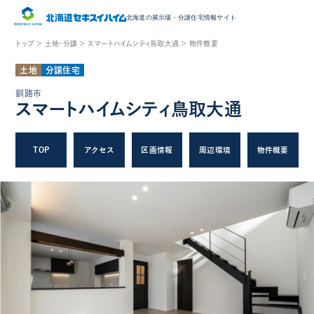
北海道の展示場・
分譲住宅情報サイト
トップ ＞
土地・分譲 ＞
スマートハイムシティ鳥取大通 ＞
物件概要
土地
分譲住宅
釧路市
スマートハイムシティ鳥取大通
TOP
アクセス
区画情報
周辺環境
物件概要