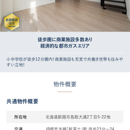
徒歩圏に商業施設多数あり
経済的な都市ガスエリア
小中学校が徒歩12分圏内！商業施設も充実で共働き世帯も住みや
すい立地！
物件概要
共通物件概要
所在地
北海道釧路市鳥取大通2丁目5-22他
交通
JR根室本線「新富士」駅 徒歩23分～24