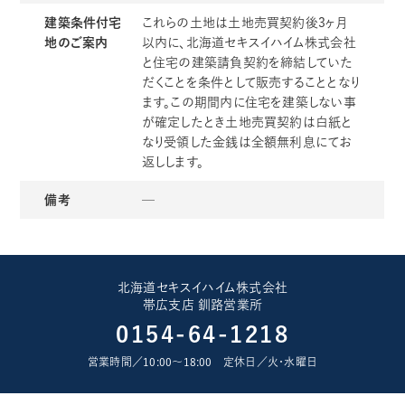
建築条件付宅
これらの土地は土地売買契約後3ヶ月
地の
ご案内
以内に、北海道セキスイハイム株式会社
と住宅の建築請負契約を締結していた
だくことを条件として販売することとなり
ます。この期間内に住宅を建築しない事
が確定したとき土地売買契約は白紙と
なり受領した金銭は全額無利息にてお
返しします。
備考
─
北海道セキスイハイム株式会社
帯広支店 釧路営業所
0154-64-1218
営業時間／10:00〜18:00 定休日／火･水曜日