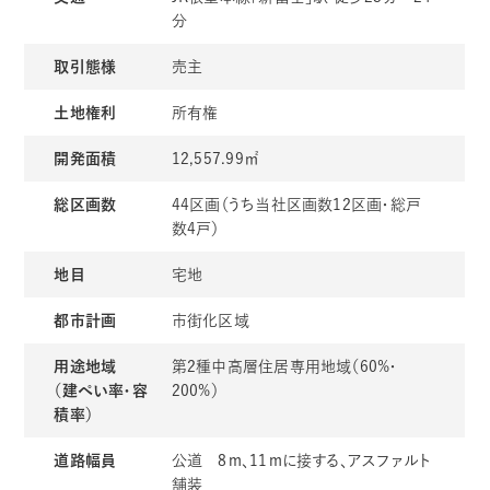
分
取引態様
売主
土地権利
所有権
開発面積
12,557.99㎡
総区画数
44区画（うち当社区画数12区画・総戸
数4戸）
地目
宅地
都市計画
市街化区域
用途地域
第2種中高層住居専用地域（60%・
（建ぺい率・容
200%）
積率）
道路幅員
公道 8ｍ、11ｍに接する、アスファルト
舗装