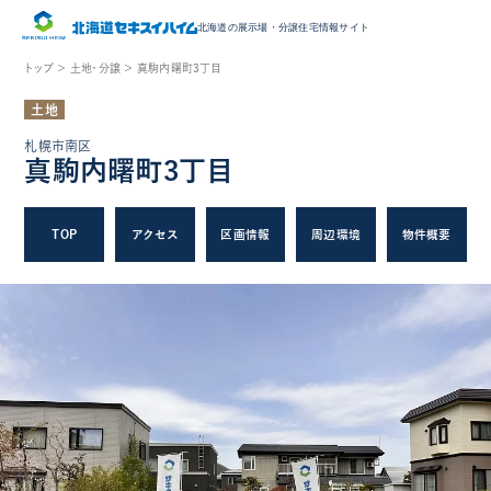
北海道の展示場・
分譲住宅情報サイト
トップ ＞
土地・分譲 ＞
真駒内曙町3丁目
土地
札幌市南区
真駒内曙町3丁目
TOP
アクセス
区画情報
周辺環境
物件概要