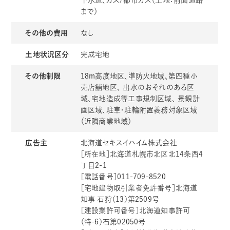
まで）
その他の費用
なし
土地状況区分
完成宅地
その他制限
18m高度地区、準防火地域、第四種小
売店舗地区、 出水のおそれのある区
域、宅地造成等工事規制区域、 景観計
画区域、駐車・駐輪附置義務対象区域
（近隣商業地域）
広告主
北海道セキスイハイム株式会社
［所在地］北海道札幌市北区北14条西4
丁目2-1
［電話番号］011-709-8520
［宅地建物取引業者免許番号］北海道
知事 石狩（13）第2509号
［建設業許可番号］北海道知事許可
（特-6）石第02050号