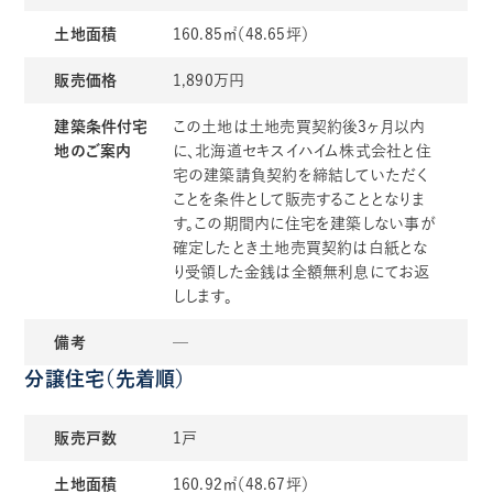
土地面積
160.85㎡（48.65坪）
販売価格
1,890万円
建築条件付宅
この土地は土地売買契約後3ヶ月以内
地の
ご案内
に、北海道セキスイハイム株式会社と住
宅の建築請負契約を締結していただく
ことを条件として販売することとなりま
す。この期間内に住宅を建築しない事が
確定したとき土地売買契約は白紙とな
り受領した金銭は全額無利息にてお返
しします。
備考
─
分譲住宅（先着順）
販売戸数
1戸
土地面積
160.92㎡（48.67坪）