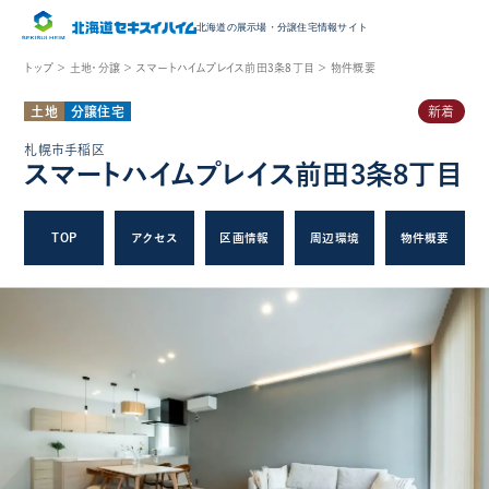
北海道の展示場・
分譲住宅情報サイト
トップ ＞
土地・分譲 ＞
スマートハイムプレイス前田3条8丁目 ＞
物件概要
土地
分譲住宅
新着
札幌市手稲区
スマートハイムプレイス前田3条8丁目
TOP
アクセス
区画情報
周辺環境
物件概要