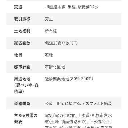
交通
JR函館本線「手稲」駅徒歩14分
取引態様
売主
土地権利
所有権
総区画数
4区画（総戸数2戸）
地目
宅地
都市計画
市街化区域
用途地域
近隣商業地域（80%・200%）
（建ぺい率・容
積率）
道路幅員
公道 8m、に接する、アスファルト舗装
主たる設備の
電気/電力供給有、上水道/札幌市営水
概要
道（土地：前面道路まで）、下水道/公共
下水道、ガス/都市ガス（土地：前面道路