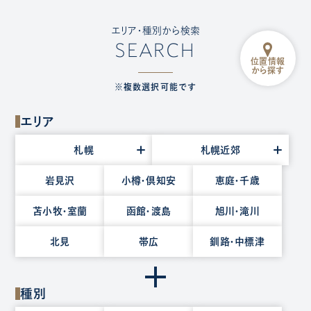
エリア・種別から検索
SEARCH
位置情報
から探す
※複数選択可能です
エリア
エ
札幌
札幌近郊
リ
ア
岩見沢
小樽・倶知安
恵庭・千歳
を
苫小牧・室蘭
函館・渡島
旭川・滝川
選
択
北見
帯広
釧路・中標津
種別