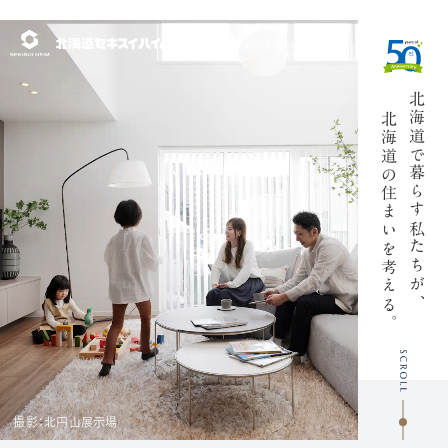
北海道の展示場・
分譲住宅情報サイト
北海道で
北海道の
暮らす私たちが、
住まいを考
える
くる
。
撮影：北円山展示場