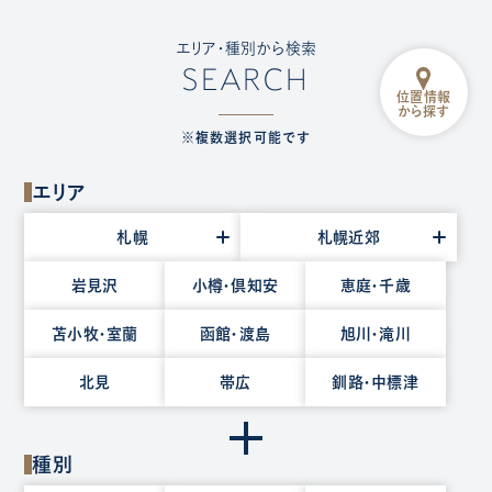
エリア・種別から検索
SEARCH
位置情報
から探す
※複数選択可能です
エリア
エ
札幌
札幌近郊
リ
ア
岩見沢
小樽・倶知安
恵庭・千歳
を
苫小牧・室蘭
函館・渡島
旭川・滝川
選
択
北見
帯広
釧路・中標津
種別