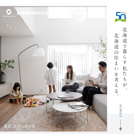
北海道の展示場・
分譲住宅情報サイト
北海道で
この工場で、
北海道の
一生モノの
暮らす私たちが、
住まいを考
住まいをつ
える
くる
。
。
撮影：岩見沢工場