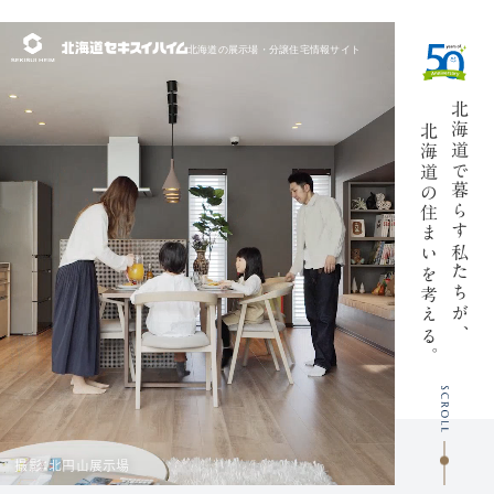
北海道の展示場・
分譲住宅情報サイト
北海道で
北海道の
暮らす私たちが、
住まいを考
える
くる
。
撮影：北円山展示場