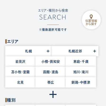
エリア・種別から検索
SEARCH
位置情報
から探す
※複数選択可能です
エリア
エ
札幌
札幌近郊
リ
ア
岩見沢
小樽・倶知安
恵庭・千歳
を
苫小牧・室蘭
函館・渡島
旭川・滝川
選
択
北見
帯広
釧路・中標津
種別