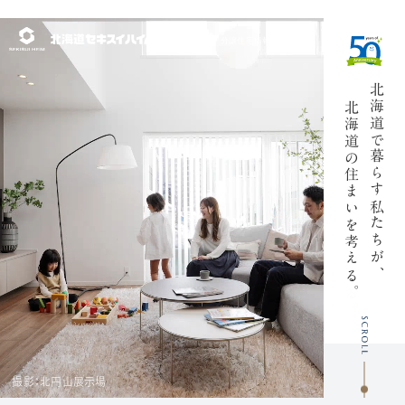
北海道の展示場・
分譲住宅情報サイト
北海道で
この工場で、
北海道の
一生モノの
暮らす私たちが、
住まいを考
住まいをつ
える
くる
。
。
撮影：岩見沢工場