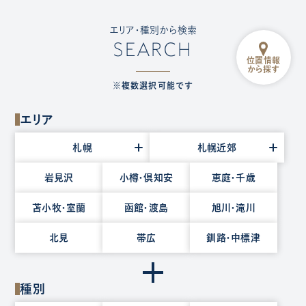
エリア・種別から検索
SEARCH
位置情報
から探す
※複数選択可能です
エリア
エ
札幌
札幌近郊
リ
ア
岩見沢
小樽・倶知安
恵庭・千歳
を
苫小牧・室蘭
函館・渡島
旭川・滝川
選
択
北見
帯広
釧路・中標津
種別