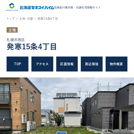
北海道の展示場・
分譲住宅情報サイト
トップ ＞
土地・分譲 ＞
発寒15条4丁目
土地
札幌市西区
発寒15条4丁目
TOP
アクセス
区画情報
周辺環境
物件概要