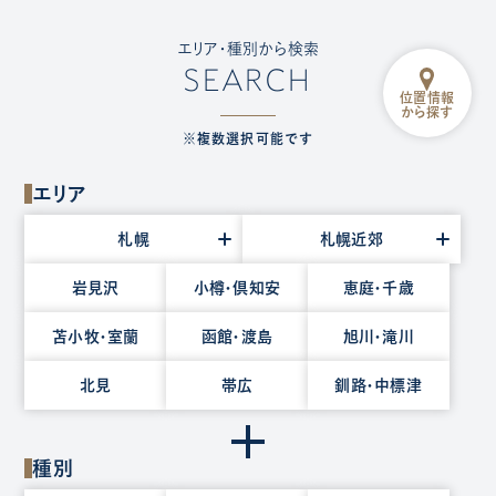
エリア・種別から検索
SEARCH
位置情報
から探す
※複数選択可能です
エリア
エ
札幌
札幌近郊
リ
ア
岩見沢
小樽・倶知安
恵庭・千歳
を
苫小牧・室蘭
函館・渡島
旭川・滝川
選
択
北見
帯広
釧路・中標津
種別