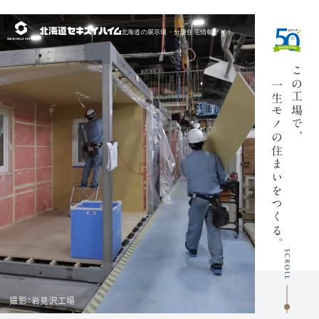
北海道の展示場・
分譲住宅情報サイト
この工場で、
一生モノの
住まいをつ
える
くる
。
撮影：岩見沢工場